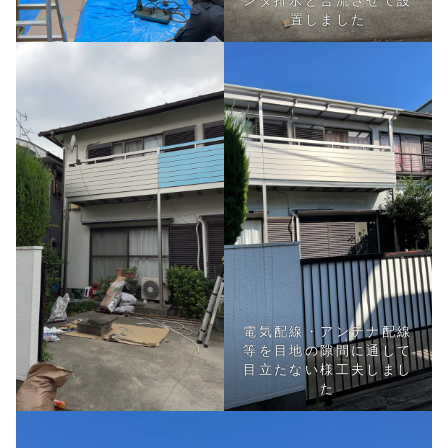
ンダ排水と合流させて設
置しました
電気配線・アンテナ配線
等を目地の隙間に通して
目立たない様工夫しまし
た