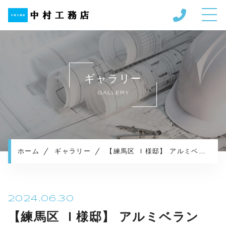
ホーム
当社について
ギャラリー
施工メニュー
GALLERY
施工実績
施工の流れ
ギャラリー
よくある質問
ホーム
ギャラリー
【練馬区 Ｉ様邸】 アルミベランダ・アルミ屋根のレポート
お知らせ
コンテンツ
プライバシーポリシー
2024.06.30
【練馬区 Ｉ様邸】 アルミベラン